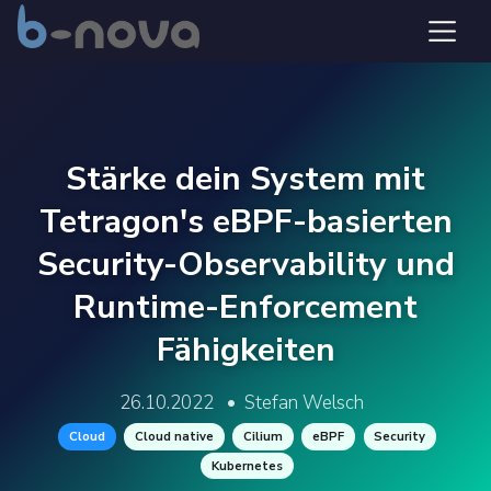
Stärke dein System mit
Tetragon's eBPF-basierten
Security-Observability und
Runtime-Enforcement
Fähigkeiten
26.10.2022
•
Stefan Welsch
Cloud
Cloud native
Cilium
eBPF
Security
Kubernetes