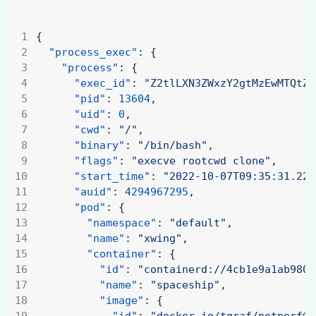
{
"process_exec"
:
{
"process"
:
{
"exec_id"
:
"Z2tlLXN3ZWxzY2gtMzEwMTQtZG
"pid"
:
13604
,
"uid"
:
0
,
"cwd"
:
"/"
,
"binary"
:
"/bin/bash"
,
"flags"
:
"execve rootcwd clone"
,
"start_time"
:
"2022-10-07T09:35:31.221
"auid"
:
4294967295
,
"pod"
:
{
"namespace"
:
"default"
,
"name"
:
"xwing"
,
"container"
:
{
"id"
:
"containerd://4cb1e9a1ab9804
"name"
:
"spaceship"
,
"image"
:
{