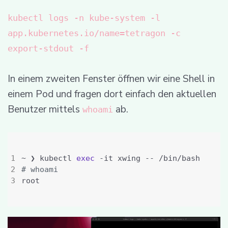
kubectl logs -n kube-system -l
app.kubernetes.io/name=tetragon -c
export-stdout -f
In einem zweiten Fenster öffnen wir eine Shell in
einem Pod und fragen dort einfach den aktuellen
Benutzer mittels
ab.
whoami
~ ❯ kubectl 
exec
# whoami