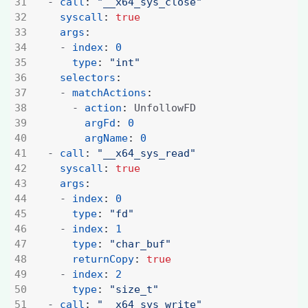
- 
call
:
"__x64_sys_close"
syscall
:
true
args
:
- 
index
:
0
type
:
"int"
selectors
:
- 
matchActions
:
- 
action
:
UnfollowFD
argFd
:
0
argName
:
0
- 
call
:
"__x64_sys_read"
syscall
:
true
args
:
- 
index
:
0
type
:
"fd"
- 
index
:
1
type
:
"char_buf"
returnCopy
:
true
- 
index
:
2
type
:
"size_t"
- 
call
:
"__x64_sys_write"