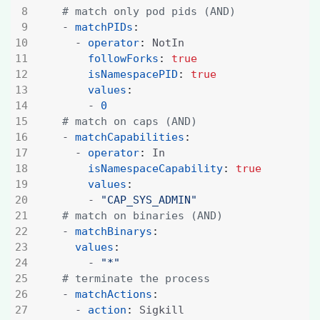
# match only pod pids (AND)
- 
matchPIDs
:
- 
operator
:
NotIn
followForks
:
true
isNamespacePID
:
true
values
:
- 
0
# match on caps (AND)
- 
matchCapabilities
:
- 
operator
:
In
isNamespaceCapability
:
true
values
:
- 
"CAP_SYS_ADMIN"
# match on binaries (AND)
- 
matchBinarys
:
values
:
- 
"*"
# terminate the process
- 
matchActions
:
- 
action
:
Sigkill