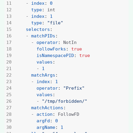
- 
index
:
0
type
:
int
- 
index
:
1
type
:
"file"
selectors
:
- 
matchPIDs
:
- 
operator
:
NotIn
followForks
:
true
isNamespacePID
:
true
values
:
- 
1
matchArgs
:
- 
index
:
1
operator
:
"Prefix"
values
:
- 
"/tmp/forbidden/"
matchActions
:
- 
action
:
FollowFD
argFd
:
0
argName
:
1