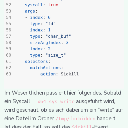
syscall
:
true
args
:
- 
index
:
0
type
:
"fd"
- 
index
:
1
type
:
"char_buf"
sizeArgIndex
:
3
- 
index
:
2
type
:
"size_t"
selectors
:
- 
matchActions
:
- 
action
:
Sigkill
Im Wesentlichen passiert hier folgendes. Sobald
ein Syscall
ausgeführt wird,
__x64_sys_write
wird geschaut, ob es sich dabei um ein “write” auf
eine Datei im Ordner
handelt.
/tmp/forbidden
Ist dies der Fall, so soll das
-Event
Sigkill