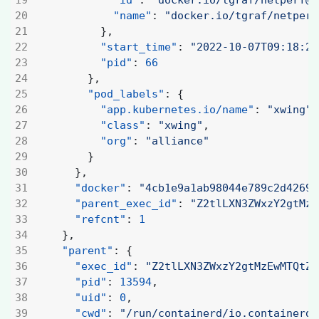
"id"
:
"docker.io/tgraf/netperf@s
"name"
:
"docker.io/tgraf/netperf
},
"start_time"
:
"2022-10-07T09:18:24
"pid"
:
66
},
"pod_labels"
:
{
"app.kubernetes.io/name"
:
"xwing"
,
"class"
:
"xwing"
,
"org"
:
"alliance"
}
},
"docker"
:
"4cb1e9a1ab98044e789c2d42690
"parent_exec_id"
:
"Z2tlLXN3ZWxzY2gtMzE
"refcnt"
:
1
},
"parent"
:
{
"exec_id"
:
"Z2tlLXN3ZWxzY2gtMzEwMTQtZG
"pid"
:
13594
,
"uid"
:
0
,
"cwd"
:
"/run/containerd/io.containerd.