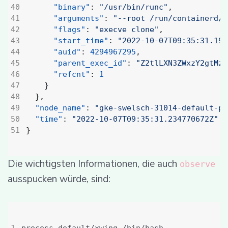
"binary"
:
"/usr/bin/runc"
,
"arguments"
:
"--root /run/containerd/r
"flags"
:
"execve clone"
,
"start_time"
:
"2022-10-07T09:35:31.196
"auid"
:
4294967295
,
"parent_exec_id"
:
"Z2tlLXN3ZWxzY2gtMzE
"refcnt"
:
1
}
},
"node_name"
:
"gke-swelsch-31014-default-po
"time"
:
"2022-10-07T09:35:31.234770672Z"
}
Die wichtigsten Informationen, die auch
observe
ausspucken würde, sind: