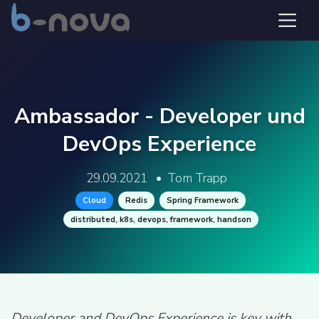
Ambassador - Developer und
DevOps Experience
29.09.2021
•
Tom Trapp
Cloud
Redis
Spring Framework
distributed, k8s, devops, framework, handson
Developer and DevOps Experience is key with