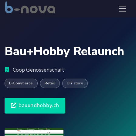
Bau+Hobby Relaunch
Coop Genossenschaft
E-Commerce
Retail
DIY store
bauundhobby.ch