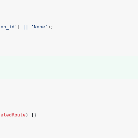
ion_id'
]
||
'None'
);
vatedRoute
)
{}