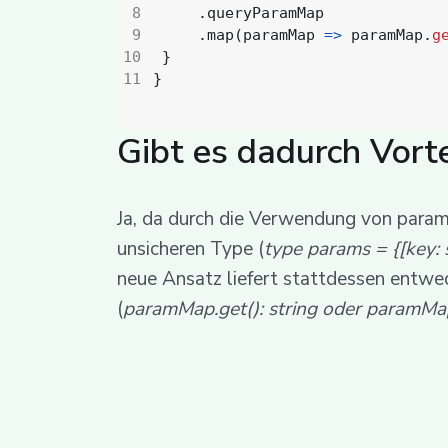
.
queryParamMap
.
map
(
paramMap
=>
paramMap
.
g
}
}
Gibt es dadurch Vorte
Ja, da durch die Verwendung von paramM
unsicheren Type (
type params = {[key: s
neue Ansatz liefert stattdessen entwe
(
paramMap.get(): string oder paramMap.