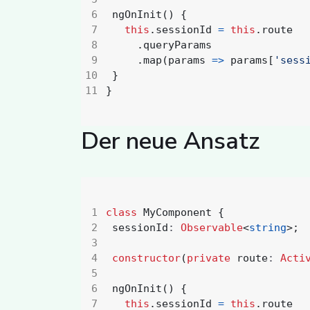
ngOnInit() {
this
.
sessionId
=
this
.
route
.
queryParams
.
map
(
params
=>
params
[
'sess
}
}
Der neue Ansatz
class
MyComponent
{
sessionId
: 
Observable
<
string
>;
constructor
(
private
route
: 
Acti
ngOnInit() {
this
.
sessionId
=
this
.
route