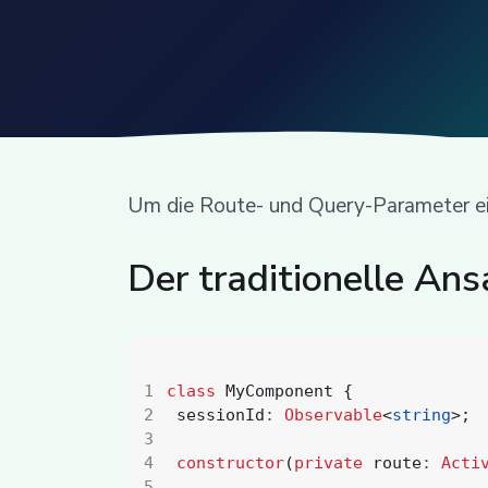
Um die Route- und Query-Parameter ein
Der traditionelle Ans
class
MyComponent
{
sessionId
: 
Observable
<
string
>;
constructor
(
private
route
: 
Acti