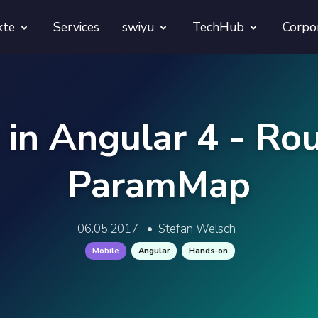
kte
Services
swiyu
TechHub
Corpo
morphora
Übersicht
TechUps
gentesty
swiyu Readiness Kit
decodify
 in Angular 4 - Rou
App Launch Guard
swiyu Readiness Check
ParamMap
Revivra
Provara
06.05.2017
•
Stefan Welsch
Projekte
Provica
Mobile
Angular
Hands-on