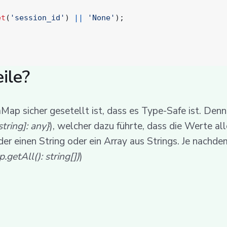
et
(
'session_id'
)
||
'None'
);
ile?
ap sicher gesetellt ist, dass es Type-Safe ist. Denn 
tring]: any}
), welcher dazu führte, dass die Werte a
der einen String oder ein Array aus Strings. Je nach
getAll(): string[])
)