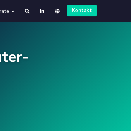
Kontakt
rate
About us
Deutsch
Jobs
ter-
English