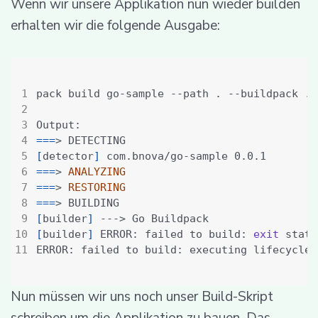
Wenn wir unsere Applikation nun wieder builden
erhalten wir die folgende Ausgabe:
===
[
detector
]
===
> 
ANALYZING
===
> 
RESTORING
===
[
builder
]
[
builder
]
 ERROR: failed to build: 
exit
 statu
ERROR: failed to build: executing lifecycle.
Nun müssen wir uns noch unser Build-Skript
schreiben um die Applikation zu bauen. Das