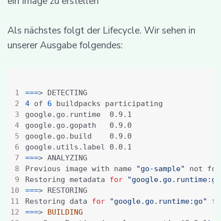
ein Image zu erstellen
Als nächstes folgt der Lifecycle. Wir sehen in
unserer Ausgabe folgendes:
===
4
 of 
6
===
Previous image with name 
"go-sample"
Restoring metadata 
for
"google.go.runtime:go
===
Restoring data 
for
"google.go.runtime:go"
 fr
===
> 
BUILDING