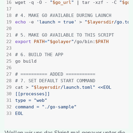
wget -q -O - 
"
$go_url
"
|
 tar -xzf - -C 
"
$gol
# 4. MAKE GO AVAILABLE DURING LAUNCH
echo
 -e 
'launch = true'
 > 
"
$layersdir
/go.tom
# 5. MAKE GO AVAILABLE TO THIS SCRIPT
export
PATH
=
"
$golayer
"
/go/bin:
$PATH
# 6. BUILD THE APP
# ========== ADDED ===========
# 7. SET DEFAULT START COMMAND
cat > 
"
$layersdir
/launch.toml"
EOL
Wollen wir uns das Skript mal genauer unter die