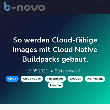
So werden Cloud-fähige
Images mit Cloud Native
Buildpacks gebaut.
19.05.2021
•
Stefan Welsch
Cloud
Cloud native
Kubernetes
DevOps
Framework
How-to