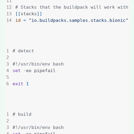
# Stacks that the buildpack will work with
[[
stacks
]]
id
=
"io.buildpacks.samples.stacks.bionic"
# detect
#!/usr/bin/env bash
set
exit
1
# build
#!/usr/bin/env bash
set