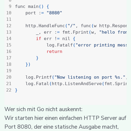
func main
()
{
	port :
=
"8080"
	http.HandleFunc
(
"/"
, func
(
w http.Respons
		_, err :
=
 fmt.Fprint
(
w, 
"hello from 
if
 err !
=
 nil 
{
			log.Fatalf
(
"error printing messa
return
}
})
	log.Printf
(
"Now listening on port %s."
, 
	log.Fatal
(
http.ListenAndServe
(
fmt.Sprint
}
Wer sich mit Go nicht auskennt:
Wir starten hier einen einfachen HTTP Server auf
Port 8080, der eine statische Ausgabe macht,