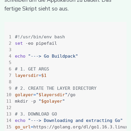
fertige Skript sieht so aus.
set
echo
"---> Go Buildpack"
# 1. GET ARGS
layersdir
=
$1
# 2. CREATE THE LAYER DIRECTORY
golayer
=
"
$layersdir
"
mkdir -p 
"
$golayer
"
# 3. DOWNLOAD GO
echo
"---> Downloading and extracting Go"
go_url
=