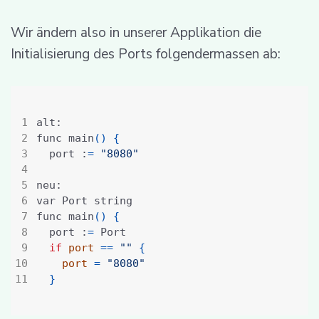
Wir ändern also in unserer Applikation die
Initialisierung des Ports folgendermassen ab:
func main
()
{
  port :
=
"8080"
func main
()
{
  port :
=
if
port
==
""
{
port
=
"8080"
}