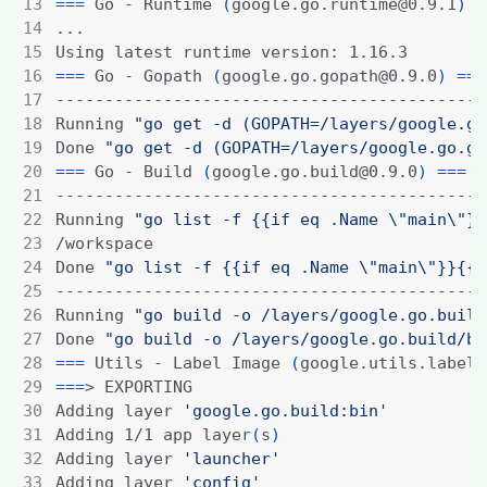
===
 Go - Runtime 
(
google.go.runtime@0.9.1
)
=
===
 Go - Gopath 
(
google.go.gopath@0.9.0
)
===
Running 
"go get -d (GOPATH=/layers/google.go
Done 
"go get -d (GOPATH=/layers/google.go.go
===
 Go - Build 
(
google.go.build@0.9.0
)
===
Running 
"go list -f {{if eq .Name \"main\"}}
Done 
"go list -f {{if eq .Name \"main\"}}{{.
Running 
"go build -o /layers/google.go.build
Done 
"go build -o /layers/google.go.build/bi
===
 Utils - Label Image 
(
google.utils.label@
===
Adding layer 
'google.go.build:bin'
Adding 1/1 app layer
(
s
)
Adding layer 
'launcher'
Adding layer 
'config'