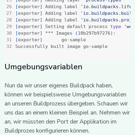
[
exporter
]
 Adding label 
'io.buildpacks.lifec
[
exporter
]
 Adding label 
'io.buildpacks.build
[
exporter
]
 Adding label 
'io.buildpacks.proje
[
exporter
]
 Setting default process 
type
'web
[
exporter
]
 *** Images 
(
10b297b97276
)
[
exporter
]
Umgebungsvariablen
Nun da wir unser eigenes Buildpack haben,
können wir beispielsweise Umgebungsvariablen
an unseren Buildprozess übergeben. Schauen wir
uns das an einem kleinen Beispiel an. Nehmen wir
an, wir müssten den Port der Applikation im
Buildprozes konfigurieren können.