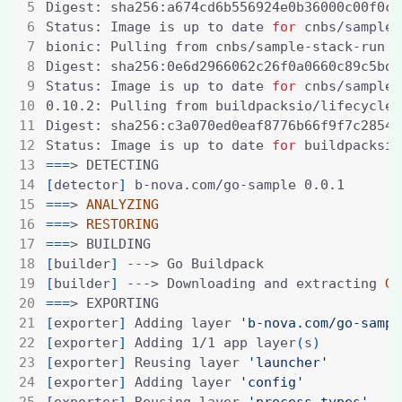
Status: Image is up to date 
for
Status: Image is up to date 
for
Status: Image is up to date 
for
===
[
detector
]
===
> 
ANALYZING
===
> 
RESTORING
===
[
builder
]
[
builder
]
 ---> Downloading and extracting 
Go
===
[
exporter
]
 Adding layer 
'b-nova.com/go-sampl
[
exporter
]
 Adding 1/1 app layer
(
s
)
[
exporter
]
 Reusing layer 
'launcher'
[
exporter
]
 Adding layer 
'config'
[
exporter
]
 Reusing layer 
'process-types'