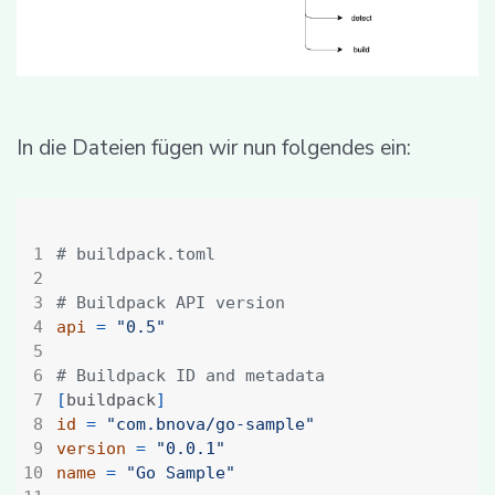
In die Dateien fügen wir nun folgendes ein:
# buildpack.toml
# Buildpack API version
api
=
"0.5"
# Buildpack ID and metadata
[
buildpack
]
id
=
"com.bnova/go-sample"
version
=
"0.0.1"
name
=
"Go Sample"