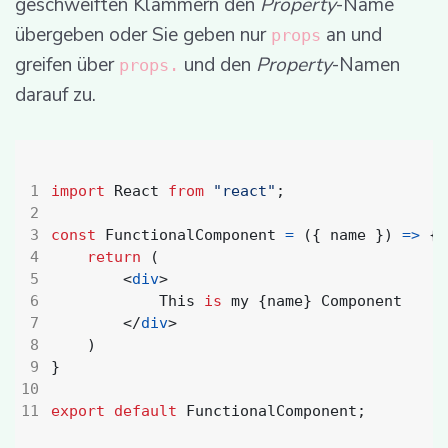
geschweiften Klammern den
Property
-Name
übergeben oder Sie geben nur
an und
props
greifen über
und den
Property
-Namen
props.
darauf zu.
import
React
from
"react"
;
const
FunctionalComponent
=
({
name
})
=>
{
return
(
<
div
>
This
is
my
{
name
}
Component
</
div
>
)
}
export
default
FunctionalComponent
;