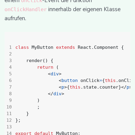
einem
-Event die Funktion
onClick
innerhalb der eigenen Klasse
onClickHandler
aufrufen.
class
MyButton
extends
React
.
Component
{
render() {
return
(
<
div
>
<
button
onClick
=
{
this
.
onClic
<
p
>{
this
.
state
.
counter
}</
p
>
</
div
>
)
;
}
};
export
default
MyButton
;