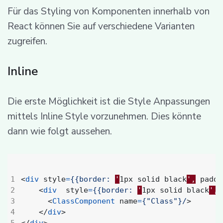
Für das Styling von Komponenten innerhalb von
React können Sie auf verschiedene Varianten
zugreifen.
Inline
Die erste Möglichkeit ist die Style Anpassungen
mittels Inline Style vorzunehmen. Dies könnte
dann wie folgt aussehen.
<
div
style
=
{{border:
'
1px
solid
black
',
paddi
<
div
style
=
{{border:
'
1px
solid
black
',
<
ClassComponent
name
=
{"Class"}/
>
</
div
>