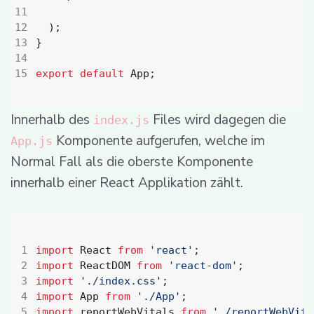
);
}
export
default
App
;
Innerhalb des
Files wird dagegen die
index.js
Komponente aufgerufen, welche im
App.js
Normal Fall als die oberste Komponente
innerhalb einer React Applikation zählt.
import
React
from
'react'
;
import
ReactDOM
from
'react-dom'
;
import
'./index.css'
;
import
App
from
'./App'
;
import
reportWebVitals
from
'./reportWebVita