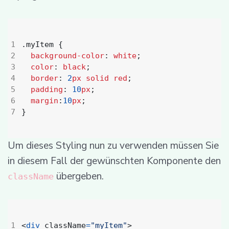
.
myItem
{
background-color
:
white
;
color
:
black
;
border
:
2
px
solid
red
;
padding
:
10
px
;
margin
:
10
px
;
}
Um dieses Styling nun zu verwenden müssen Sie
in diesem Fall der gewünschten Komponente den
übergeben.
className
<
div
className
=
"myItem"
>