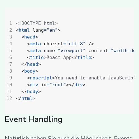
<!DOCTYPE html>
<
html
lang
=
"en"
>
<
head
>
<
meta
charset
=
"utf-8"
/>
<
meta
name
=
"viewport"
content
=
"width=dev
<
title
>
React App
</
title
>
</
head
>
<
body
>
<
noscript
>
You need to enable JavaScript 
<
div
id
=
"root"
></
div
>
</
body
>
</
html
>
Event Handling
Natürlich haben Sie auch die Möglichkeit, Events