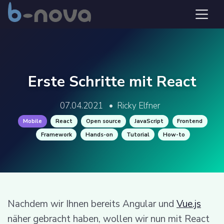
Erste Schritte mit React
07.04.2021
•
Ricky Elfner
Mobile
React
Open source
JavaScript
Frontend
Framework
Hands-on
Tutorial
How-to
Nachdem wir Ihnen bereits Angular und
Vue.js
näher gebracht haben, wollen wir nun mit React