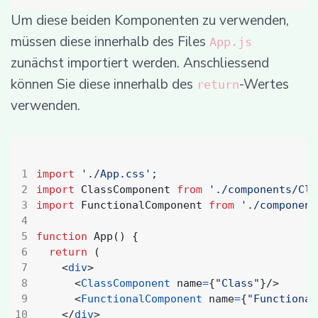
Um diese beiden Komponenten zu verwenden,
müssen diese innerhalb des Files
App.js
zunächst importiert werden. Anschliessend
können Sie diese innerhalb des
-Wertes
return
verwenden.
import
'./App.css'
;
import
ClassComponent
from
'./components/Cla
import
FunctionalComponent
from
'./component
function
App() {
return
(
<
div
>
<
ClassComponent
name
=
{
"Class"
}/>
<
FunctionalComponent
name
=
{
"Functional
</
div
>