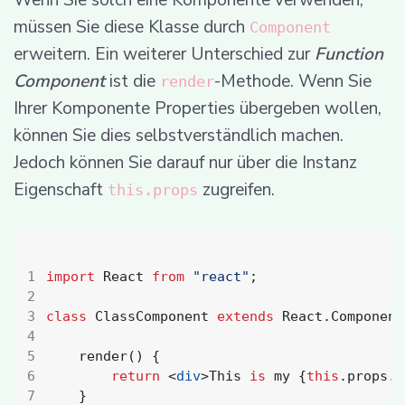
Wenn Sie solch eine Komponente verwenden,
müssen Sie diese Klasse durch
Component
erweitern. Ein weiterer Unterschied zur
Function
Component
ist die
-Methode. Wenn Sie
render
Ihrer Komponente Properties übergeben wollen,
können Sie dies selbstverständlich machen.
Jedoch können Sie darauf nur über die Instanz
Eigenschaft
zugreifen.
this.props
import
React
from
"react"
;
class
ClassComponent
extends
React
.
Component
render() {
return
<
div
>
This
is
my
{
this
.
props
.
n
}