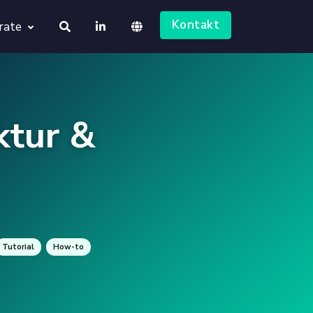
Kontakt
rate
About us
Deutsch
Jobs
ktur &
English
Tutorial
How-to