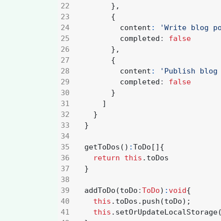
},
{
content
:
'Write blog p
completed
: 
false
},
{
content
:
'Publish blog
completed
: 
false
}
]
}
}
getToDos
()
:
ToDo
[]{
return
this
.
toDos
}
addToDo
(
toDo
:
ToDo
)
:
void
{
this
.
toDos
.
push
(
toDo
);
this
.
setOrUpdateLocalStorage