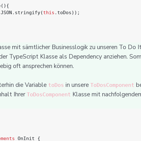
e
(){
,
JSON
.
stringify
(
this
.
toDos
));
asse mit sämtlicher Businesslogik zu unseren To Do I
eder TypeScript Klasse als Dependency anziehen. Som
ebig oft ansprechen können.
terhin die Variable
in unsere
be
toDos
ToDosComponent
nhalt Ihrer
Klasse mit nachfolgende
ToDosComponent
ements
OnInit
{