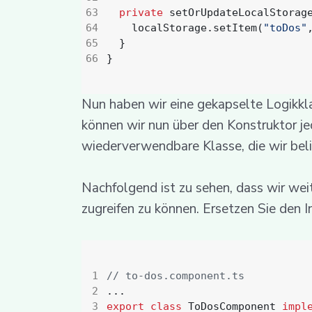
private
setOrUpdateLocalStorag
localStorage
.
setItem
(
"toDos"
}
}
Nun haben wir eine gekapselte Logikkl
können wir nun über den Konstruktor j
wiederverwendbare Klasse, die wir beli
Nachfolgend ist zu sehen, dass wir wei
zugreifen zu können. Ersetzen Sie den I
...
export
class
ToDosComponent
impl