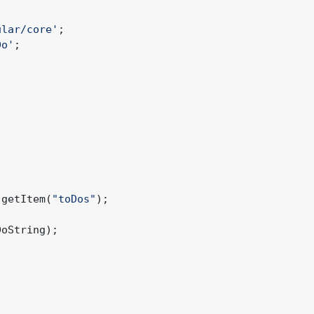
ular/core'
;
Do'
;
.
getItem
(
"toDos"
);
DoString
);