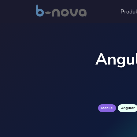
Produ
Angul
Mobile
Angular