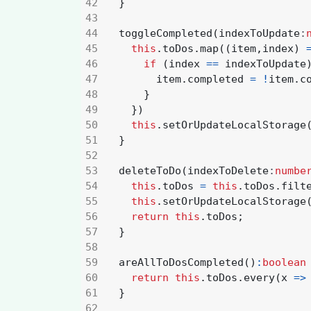
}
toggleCompleted
(
indexToUpdate
:
this
.
toDos
.
map
((
item
,
index
)
if
(
index
==
indexToUpdate
item
.
completed
=
!
item
.
c
}
})
this
.
setOrUpdateLocalStorage
}
deleteToDo
(
indexToDelete
:
numbe
this
.
toDos
=
this
.
toDos
.
filt
this
.
setOrUpdateLocalStorage
return
this
.
toDos
;
}
areAllToDosCompleted
()
:
boolean
return
this
.
toDos
.
every
(
x
=>
}