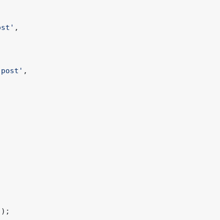
ost'
,
 post'
,
();