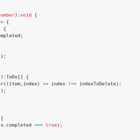
number
)
:
void
{
=>
{
)
{
ompleted
;
();
r
)
:
ToDo
[]
{
er
((
item
,
index
)
=>
index
!==
indexToDelete
);
();
{
x
.
completed
===
true
);