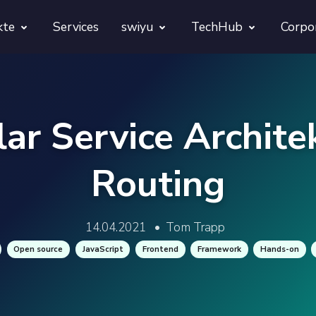
kte
Services
swiyu
TechHub
Corpo
morphora
Übersicht
TechUps
gentesty
swiyu Readiness Kit
decodify
ar Service Archite
App Launch Guard
swiyu Readiness Check
Routing
Revivra
Provara
14.04.2021
•
Tom Trapp
Projekte
Provica
Open source
JavaScript
Frontend
Framework
Hands-on