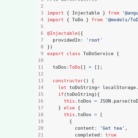
import
{
Injectable
}
from
'@ang
import
{
ToDo
}
from
'@models/To
@Injectable
({
providedIn
:
'root'
})
export
class
ToDoService
{
toDos
:
ToDo
[]
=
[];
constructor
()
{
let
toDoString
=
localStorage
if
(
toDoString
){
this
.
toDos
=
JSON
.
parse
(
to
}
else
{
this
.
toDos
=
[
{
content
:
'Get tea'
,
completed
: 
true