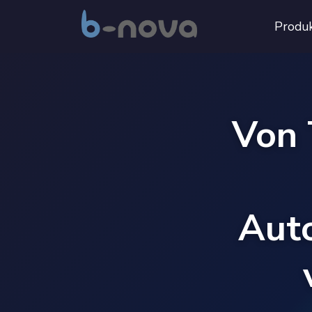
Produ
Von 
Aut