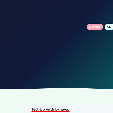
DevOps
CLI