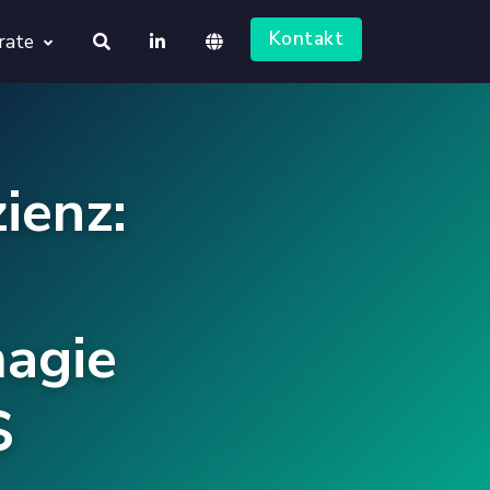
Kontakt
rate
About us
Deutsch
Jobs
ienz:
English
agie
S