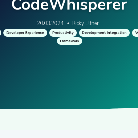
CodeWhisperer
20.03.2024
•
Ricky Elfner
Developer Experience
Productivity
Development Integration
W
Framework