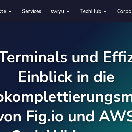
kte
Services
swiyu
TechHub
Corpo
morphora
Übersicht
TechUps
gentesty
swiyu Readiness Kit
decodify
Terminals und Effiz
App Launch Guard
swiyu Readiness Check
Einblick in die
Revivra
Provara
okomplettierungsm
Projekte
Provica
von Fig.io und AW